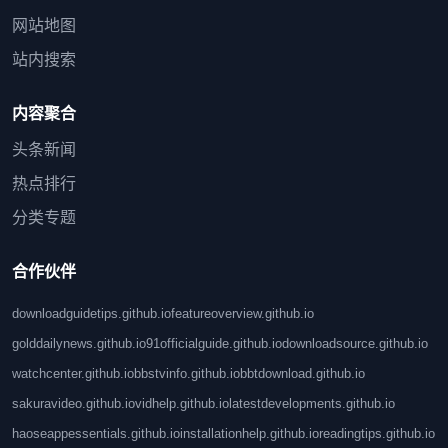
网站地图
站内搜索
内容聚合
头条新闻
热点排行
分类专题
合作伙伴
downloadguidetips.github.io
featureoverview.github.io
golddailynews.github.io
91officialguide.github.io
downloadsource.github.io
watchcenter.github.io
bbstvinfo.github.io
bbtdownload.github.io
sakuravideo.github.io
vidhelp.github.io
latestdevelopments.github.io
haoseappessentials.github.io
installationhelp.github.io
readingtips.github.io