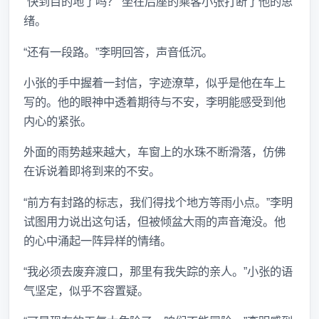
“快到目的地了吗？”坐在后座的乘客小张打断了他的思
绪。
“还有一段路。”李明回答，声音低沉。
小张的手中握着一封信，字迹潦草，似乎是他在车上
写的。他的眼神中透着期待与不安，李明能感受到他
内心的紧张。
外面的雨势越来越大，车窗上的水珠不断滑落，仿佛
在诉说着即将到来的不安。
“前方有封路的标志，我们得找个地方等雨小点。”李明
试图用力说出这句话，但被倾盆大雨的声音淹没。他
的心中涌起一阵异样的情绪。
“我必须去废弃渡口，那里有我失踪的亲人。”小张的语
气坚定，似乎不容置疑。