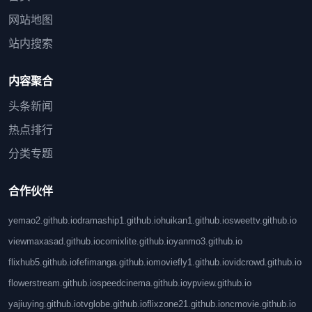
网站地图
站内搜索
内容聚合
头条新闻
热点排行
分类专题
合作伙伴
yemao2.github.io
dramaship1.github.io
huikan1.github.io
sweettv.github.io
viewmaxasad.github.io
comixlite.github.io
yanmo3.github.io
flixhub5.github.io
fefimanga.github.io
moviefly1.github.io
vidcrowd.github.io
flowerstream.github.io
speedcinema.github.io
ypview.github.io
yajiuying.github.io
tvglobe.github.io
flixzone21.github.io
ncmovie.github.io