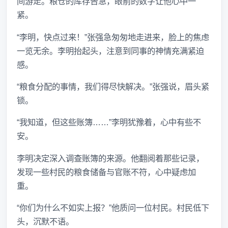
间游走。粮仓的库存告急，眼前的数字让他心中一
紧。
“李明，快点过来！”张强急匆匆地走进来，脸上的焦虑
一览无余。李明抬起头，注意到同事的神情充满紧迫
感。
“粮食分配的事情，我们得尽快解决。”张强说，眉头紧
锁。
“我知道，但这些账簿……”李明犹豫着，心中有些不
安。
李明决定深入调查账簿的来源。他翻阅着那些记录，
发现一些村民的粮食储备与官账不符，心中疑虑加
重。
“你们为什么不如实上报？”他质问一位村民。村民低下
头，沉默不语。