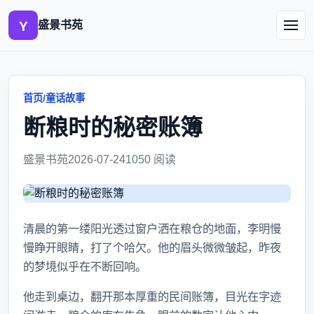
盛景书苑
首页
/
童话故事
断粮时的秘密账簿
盛景书苑
2026-07-24
1050 阅读
清晨的第一缕阳光透过窗户洒在粮仓的地面，李明慢
慢睁开眼睛，打了个哈欠。他的眉头微微皱起，昨夜
的梦境似乎在不断回响。
他走到桌边，翻开那本厚重的民间账簿，目光在字迹