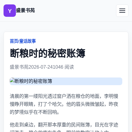
盛景书苑
首页
/
童话故事
断粮时的秘密账簿
盛景书苑
2026-07-24
1046 阅读
清晨的第一缕阳光透过窗户洒在粮仓的地面，李明慢
慢睁开眼睛，打了个哈欠。他的眉头微微皱起，昨夜
的梦境似乎在不断回响。
他走到桌边，翻开那本厚重的民间账簿，目光在字迹