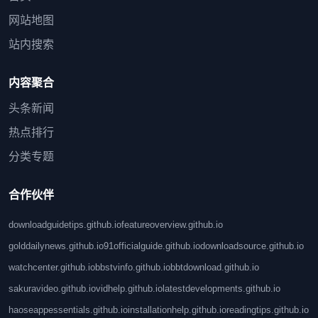
网站地图
站内搜索
内容聚合
头条新闻
热点排行
分类专题
合作伙伴
downloadguidetips.github.io
featureoverview.github.io
golddailynews.github.io
91officialguide.github.io
downloadsource.github.io
watchcenter.github.io
bbstvinfo.github.io
bbtdownload.github.io
sakuravideo.github.io
vidhelp.github.io
latestdevelopments.github.io
haoseappessentials.github.io
installationhelp.github.io
readingtips.github.io