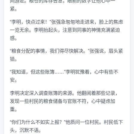
间游走。粮仓的库存告急，眼前的数字让他心中一
紧。
“李明，快点过来！”张强急匆匆地走进来，脸上的焦虑
一览无余。李明抬起头，注意到同事的神情充满紧迫
感。
“粮食分配的事情，我们得尽快解决。”张强说，眉头紧
锁。
“我知道，但这些账簿……”李明犹豫着，心中有些不
安。
李明决定深入调查账簿的来源。他翻阅着那些记录，
发现一些村民的粮食储备与官账不符，心中疑虑加
重。
“你们为什么不如实上报？”他质问一位村民。村民低下
头，沉默不语。