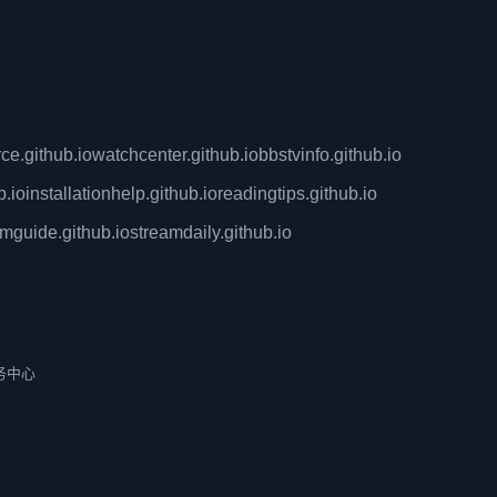
e.github.io
watchcenter.github.io
bbstvinfo.github.io
b.io
installationhelp.github.io
readingtips.github.io
rmguide.github.io
streamdaily.github.io
务中心