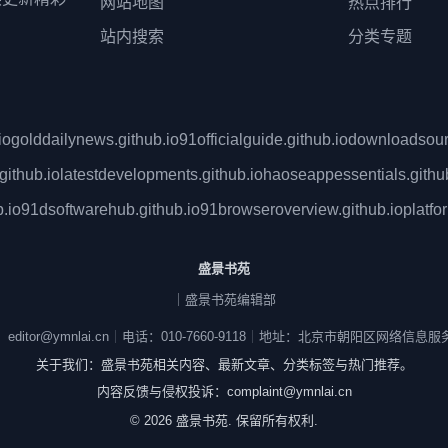
网站地图
热点排行
站内搜索
分类专题
io
golddailynews.github.io
91officialguide.github.io
downloadsourc
github.io
latestdevelopments.github.io
haoseappessentials.githu
.io
91dsoftwarehub.github.io
91browseroverview.github.io
platfo
盛景书苑
｜盛景书苑编辑部
ditor@ymnlai.cn
｜
电话：010-7660-9118
｜
地址：北京市朝阳区网络信息服
关于我们：盛景书苑相关内容、最新文章、分类标签与热门推荐。
内容反馈与侵权投诉：complaint@ymnlai.cn
© 2026 盛景书苑. 保留所有权利.