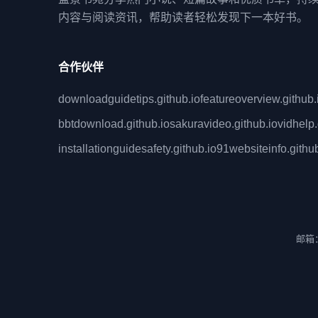
内容与阅读资讯，帮助读者轻松发现下一本好书。
合作伙伴
downloadguidetips.github.io
featureoverview.github.
bbtdownload.github.io
sakuravideo.github.io
vidhelp.
installationguidesafety.github.io
91websiteinfo.github
邮箱：e