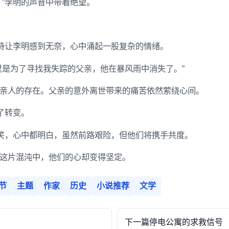
！”李明的声音中带着绝望。
坚持让李明感到无奈，心中涌起一股复杂的情绪。
里是为了寻找我失踪的父亲，他在暴风雨中消失了。”
亲人的存在。父亲的意外离世带来的痛苦依然萦绕心间。
了转变。
一笑，心中都明白，虽然前路艰险，但他们将携手共度。
这片混沌中，他们的心却变得坚定。
节
主题
作家
历史
小说推荐
文学
下一篇
停电公寓的求救信号