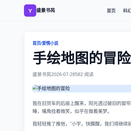
盛景书苑
首页
科
首页
/
爱情小说
手绘地图的冒险
盛景书苑
2026-07-28
582 阅读
我在旧货车的后座上醒来，阳光透过破旧的窗帘
睡，嘴角挂着微笑，似乎在做着美梦。
我轻轻推了推他，"小宇，快醒醒，我们得继续前