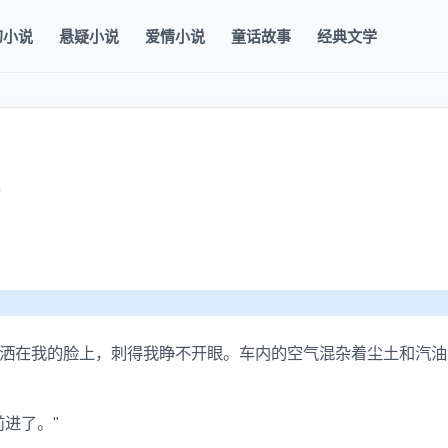
幻小说
悬疑小说
爱情小说
童话故事
经典文学
洒在我的脸上，刺得我睁不开眼。车内的空气混杂着尘土和汽油
进了。"