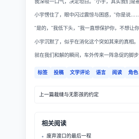
我深吸一口气，决定坦白。"小宇，其实我们是
小宇愣住了，眼中闪过震惊与困惑，"你是说…
"是的，"我低下头，"我一直想保护你，不想让你
小宇沉默了，似乎在消化这个突如其来的真相。
就在我们和解的瞬间，车外传来一阵急促的脚步
标签
投稿
文学评论
语言
阅读
角色
上一篇
裁缝与无影孩的约定
相关阅读
废弃渡口的最后一程