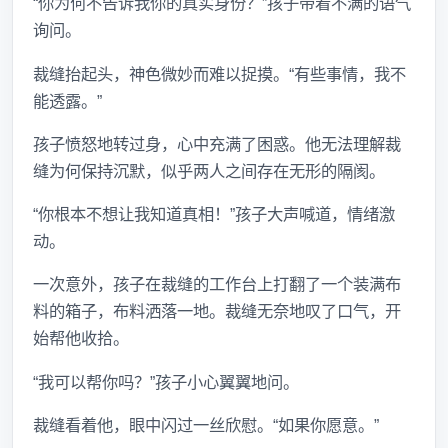
“你为何不告诉我你的真实身份？”孩子带着不满的语气
询问。
裁缝抬起头，神色微妙而难以捉摸。“有些事情，我不
能透露。”
孩子愤怒地转过身，心中充满了困惑。他无法理解裁
缝为何保持沉默，似乎两人之间存在无形的隔阂。
“你根本不想让我知道真相！”孩子大声喊道，情绪激
动。
一次意外，孩子在裁缝的工作台上打翻了一个装满布
料的箱子，布料洒落一地。裁缝无奈地叹了口气，开
始帮他收拾。
“我可以帮你吗？”孩子小心翼翼地问。
裁缝看着他，眼中闪过一丝欣慰。“如果你愿意。”