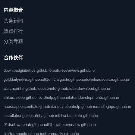
内容聚合
头条新闻
热点排行
分类专题
合作伙伴
downloadguidetips.github.io
featureoverview.github.io
golddailynews.github.io
91officialguide.github.io
downloadsource.github.io
watchcenter.github.io
bbstvinfo.github.io
bbtdownload.github.io
sakuravideo.github.io
vidhelp.github.io
latestdevelopments.github.io
haoseappessentials.github.io
installationhelp.github.io
readingtips.github.io
installationguidesafety.github.io
91websiteinfo.github.io
91dsoftwarehub.github.io
91browseroverview.github.io
platformguide.github.io
streamdaily.github.io