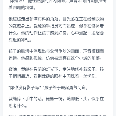
“你是谁？”他在寂静的店内问道，声音如同回音般撞击
着四周的墙壁。
他缓缓走出铺满布料的角落，目光落在正在缝制衣物
的裁缝身上。裁缝的手指灵巧而迅速，似乎在修补着
什么。他的动作让孩子感到好奇，心中涌起一股想要
靠近的冲动。
孩子的脑海中浮现出与父母争吵的画面，声音模糊而
遥远。他感到孤独，仿佛被遗弃在这个小城的角落。
夜晚，裁缝在昏暗的灯光下，专注地修补着影子。孩
子悄悄靠近，看到裁缝的眼神中闪烁着一丝忧伤。
“你也没有影子吗？”孩子终于鼓起勇气问道。
裁缝停下手中的活，微微一愣，随即低下头，似乎在
思考什么。