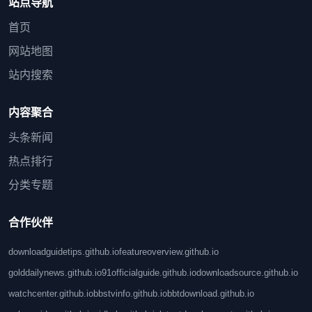
站点导航
首页
网站地图
站内搜索
内容聚合
头条新闻
热点排行
分类专题
合作伙伴
downloadguidetips.github.io
featureoverview.github.io
golddailynews.github.io
91officialguide.github.io
downloadsource.github.io
watchcenter.github.io
bbstvinfo.github.io
bbtdownload.github.io