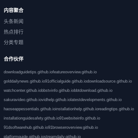
内容聚合
头条新闻
热点排行
分类专题
合作伙伴
downloadguidetips.github.io
featureoverview.github.io
golddailynews.github.io
91officialguide.github.io
downloadsource.github.io
watchcenter.github.io
bbstvinfo.github.io
bbtdownload.github.io
sakuravideo.github.io
vidhelp.github.io
latestdevelopments.github.io
haoseappessentials.github.io
installationhelp.github.io
readingtips.github.io
installationguidesafety.github.io
91websiteinfo.github.io
91dsoftwarehub.github.io
91browseroverview.github.io
platformguide.github.io
streamdaily.github.io