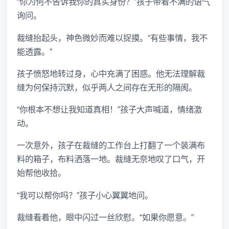
“你为何不告诉我你的真实身份？”孩子带着不满的语气
询问。
裁缝抬起头，神色微妙而难以捉摸。“有些事情，我不
能透露。”
孩子愤怒地转过身，心中充满了困惑。他无法理解裁
缝为何保持沉默，似乎两人之间存在无形的隔阂。
“你根本不想让我知道真相！”孩子大声喊道，情绪激
动。
一次意外，孩子在裁缝的工作台上打翻了一个装满布
料的箱子，布料洒落一地。裁缝无奈地叹了口气，开
始帮他收拾。
“我可以帮你吗？”孩子小心翼翼地问。
裁缝看着他，眼中闪过一丝欣慰。“如果你愿意。”