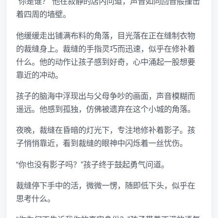
“你是谁？”他在寂静的店内问道，声音如同回音般撞击
着四周的墙壁。
他缓缓走出铺满布料的角落，目光落在正在缝制衣物
的裁缝身上。裁缝的手指灵巧而迅速，似乎在修补着
什么。他的动作让孩子感到好奇，心中涌起一股想要
靠近的冲动。
孩子的脑海中浮现出与父母争吵的画面，声音模糊而
遥远。他感到孤独，仿佛被遗弃在这个小城的角落。
夜晚，裁缝在昏暗的灯光下，专注地修补着影子。孩
子悄悄靠近，看到裁缝的眼神中闪烁着一丝忧伤。
“你也没有影子吗？”孩子终于鼓起勇气问道。
裁缝停下手中的活，微微一愣，随即低下头，似乎在
思考什么。