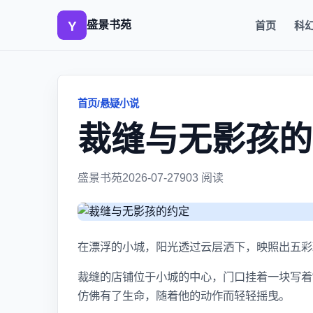
盛景书苑
首页
科
首页
/
悬疑小说
裁缝与无影孩的
盛景书苑
2026-07-27
903 阅读
在漂浮的小城，阳光透过云层洒下，映照出五彩
裁缝的店铺位于小城的中心，门口挂着一块写着
仿佛有了生命，随着他的动作而轻轻摇曳。