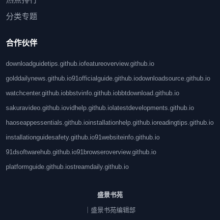
分类专题
合作伙伴
downloadguidetips.github.io
featureoverview.github.io
golddailynews.github.io
91officialguide.github.io
downloadsource.github.io
watchcenter.github.io
bbstvinfo.github.io
bbtdownload.github.io
sakuravideo.github.io
vidhelp.github.io
latestdevelopments.github.io
haoseappessentials.github.io
installationhelp.github.io
readingtips.github.io
installationguidesafety.github.io
91websiteinfo.github.io
91dsoftwarehub.github.io
91browseroverview.github.io
platformguide.github.io
streamdaily.github.io
盛景书苑
｜盛景书苑编辑部