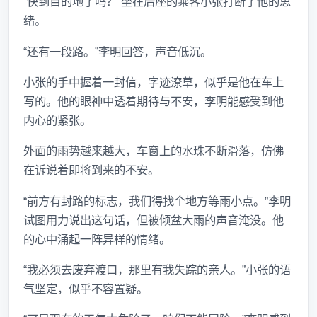
“快到目的地了吗？”坐在后座的乘客小张打断了他的思
绪。
“还有一段路。”李明回答，声音低沉。
小张的手中握着一封信，字迹潦草，似乎是他在车上
写的。他的眼神中透着期待与不安，李明能感受到他
内心的紧张。
外面的雨势越来越大，车窗上的水珠不断滑落，仿佛
在诉说着即将到来的不安。
“前方有封路的标志，我们得找个地方等雨小点。”李明
试图用力说出这句话，但被倾盆大雨的声音淹没。他
的心中涌起一阵异样的情绪。
“我必须去废弃渡口，那里有我失踪的亲人。”小张的语
气坚定，似乎不容置疑。