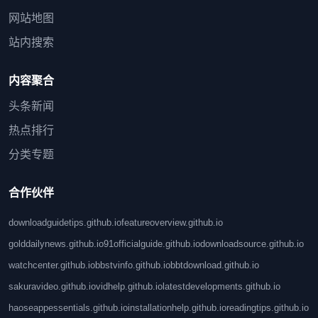
网站地图
站内搜索
内容聚合
头条新闻
热点排行
分类专题
合作伙伴
downloadguidetips.github.io
featureoverview.github.io
golddailynews.github.io
91officialguide.github.io
downloadsource.github.io
watchcenter.github.io
bbstvinfo.github.io
bbtdownload.github.io
sakuravideo.github.io
vidhelp.github.io
latestdevelopments.github.io
haoseappessentials.github.io
installationhelp.github.io
readingtips.github.io