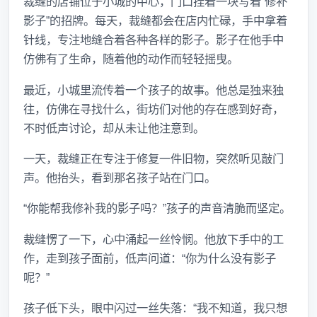
裁缝的店铺位于小城的中心，门口挂着一块写着“修补
影子”的招牌。每天，裁缝都会在店内忙碌，手中拿着
针线，专注地缝合着各种各样的影子。影子在他手中
仿佛有了生命，随着他的动作而轻轻摇曳。
最近，小城里流传着一个孩子的故事。他总是独来独
往，仿佛在寻找什么，街坊们对他的存在感到好奇，
不时低声讨论，却从未让他注意到。
一天，裁缝正在专注于修复一件旧物，突然听见敲门
声。他抬头，看到那名孩子站在门口。
“你能帮我修补我的影子吗？”孩子的声音清脆而坚定。
裁缝愣了一下，心中涌起一丝怜悯。他放下手中的工
作，走到孩子面前，低声问道：“你为什么没有影子
呢？”
孩子低下头，眼中闪过一丝失落：“我不知道，我只想