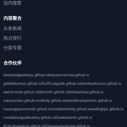
站内搜索
内容聚合
头条新闻
热点排行
分类专题
合作伙伴
downloadguidetips.github.io
featureoverview.github.io
golddailynews.github.io
91officialguide.github.io
downloadsource.github.io
watchcenter.github.io
bbstvinfo.github.io
bbtdownload.github.io
sakuravideo.github.io
vidhelp.github.io
latestdevelopments.github.io
haoseappessentials.github.io
installationhelp.github.io
readingtips.github.io
installationguidesafety.github.io
91websiteinfo.github.io
91dsoftwarehub.github.io
91browseroverview.github.io